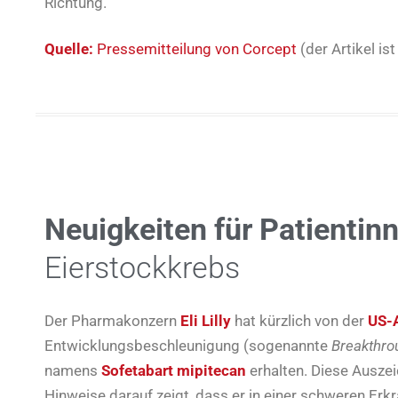
Richtung.
Quelle:
Pressemitteilung von Corcept
(der Artikel ist
Neuigkeiten für Patientin
Eierstockkrebs
Der Pharmakonzern
Eli Lilly
hat kürzlich von der
US-
Entwicklungsbeschleunigung (sogenannte
Breakthro
namens
Sofetabart mipitecan
erhalten. Diese Auszei
Hinweise darauf zeigt, dass er in einer schweren Erk