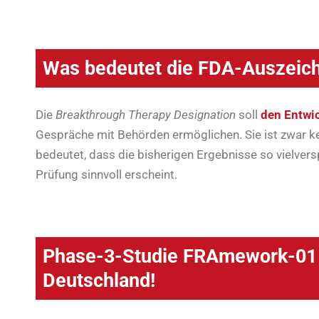
Was bedeutet die FDA-Auszeic
Die
Breakthrough Therapy Designation
soll
den Entwi
Gespräche mit Behörden ermöglichen. Sie ist zwar ke
bedeutet, dass die bisherigen Ergebnisse so vielver
Prüfung sinnvoll erscheint.
Phase-3-Studie FRAmework-01 s
Deutschland!